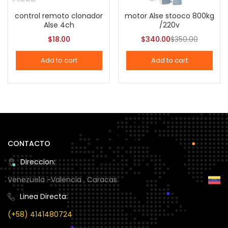
Categories
control remoto clonador
motor Alse stooco 800kg
Alse 4ch
/220v
Categories
$
18.00
$
340.00
$
350.00
Add to cart
Add to cart
Tags
Color
CONTACTO
Black
(1)
Direccion:
Venezuela -Valencia , Caracas
Blue
(1)
Linea Directa:
(+58) 4141480724
Brown
(0)