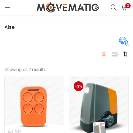
0
LOGIN
Alse
Enter your username and password to login.
Price
Showing all 2 results
Remember me
$18
$340
Precio:
—
Login
-3%
En stock
Lost password?
En oferta
(4)