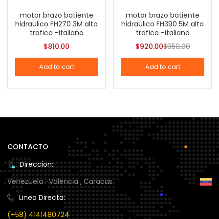
Categories
motor brazo batiente
motor brazo batiente
hidraulico FH270 3M alto
hidraulico FH390 5M alto
Categories
trafico -italiano
trafico -italiano
$
810.00
$
920.00
$
950.00
Tags
Add to cart
Add to cart
Color
CONTACTO
Black
(1)
Direccion:
Venezuela -Valencia , Caracas
Blue
(1)
Linea Directa:
Brown
(0)
(+58) 4141480724