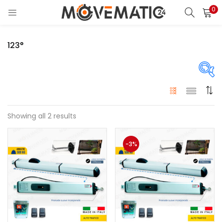
0
LOGIN
123°
Enter your username and password to login.
Price
Showing all 2 results
Remember me
$810
$920
Precio:
—
Login
-3%
En stock
Lost password?
En oferta
(4)